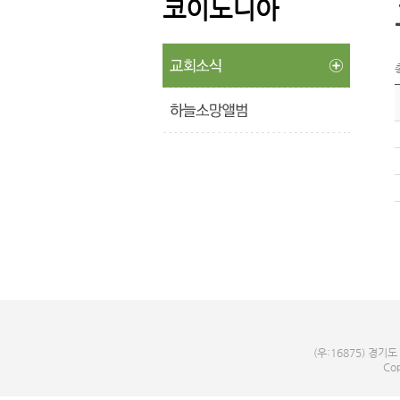
코이노니아
(우:16875) 경기도
Cop