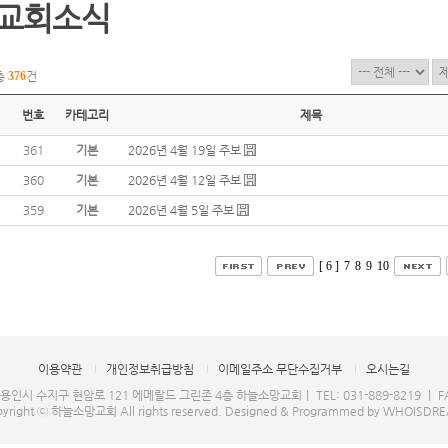
교회소식
총
376
건
번호
카테고리
제목
361
기본
2026년 4월 19일 주보
360
기본
2026년 4월 12일 주보
359
기본
2026년 4월 5일 주보
[ 6 ]
7
8
9
10
이용약관
개인정보취급방침
이메일주소 무단수집거부
오시는길
 용인시 수지구 현암로 121 에메랄드 그린존 4층 하늘소망교회｜ TEL: 031-889-8219 ｜ FAX
yright ⓒ 하늘소망교회 All rights reserved.
Designed & Programmed by WHOISDR